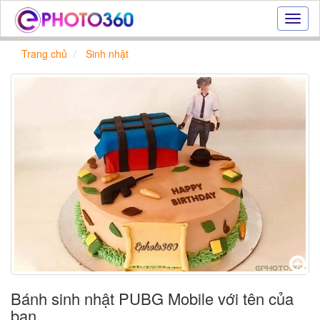
Hiệu
ứng
ảnh
Trang chủ
Sinh nhật
online
|
Tạo
ảnh
đẹp
trực
tuyến,
tạo
ảnh
online
Bánh sinh nhật PUBG Mobile với tên của
bạn