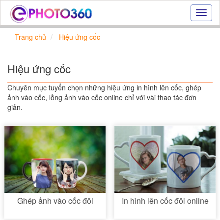
Hiệu
ứng
ảnh
Trang chủ
Hiệu ứng cốc
online
|
Tạo
Hiệu ứng cốc
ảnh
đẹp
Chuyên mục tuyển chọn những hiệu ứng in hình lên cốc, ghép
trực
ảnh vào cốc, lồng ảnh vào cốc online chỉ với vài thao tác đơn
tuyến,
giản.
tạo
ảnh
online
Ghép ảnh vào cốc đôi
In hình lên cốc đôi online