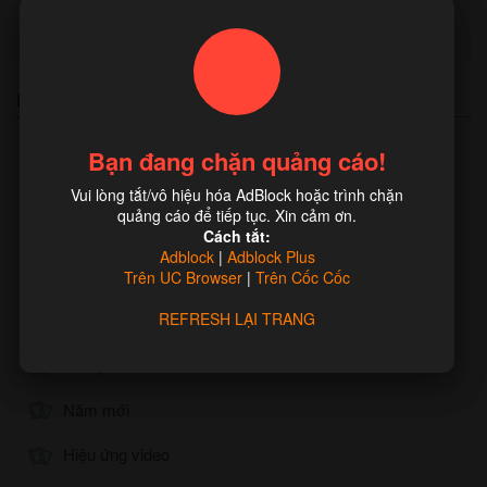
«
‹
1
›
»
Danh mục chính
Hiệu ứng game
Bạn đang chặn quảng cáo!
Bạn đang chặn quảng cáo!
Hiệu ứng chữ
Vui lòng tắt/vô hiệu hóa AdBlock hoặc trình chặn
Vui lòng tắt/vô hiệu hóa AdBlock hoặc trình chặn
quảng cáo để tiếp tục. Xin cảm ơn.
quảng cáo để tiếp tục. Xin cảm ơn.
Hiệu ứng vẽ
Cách tắt:
Cách tắt:
Adblock
Adblock
|
|
Adblock Plus
Adblock Plus
Hiệu ứng nghệ thuật
Trên UC Browser
Trên UC Browser
|
|
Trên Cốc Cốc
Trên Cốc Cốc
Hiệu ứng ảnh 3D
REFRESH LẠI TRANG
REFRESH LẠI TRANG
Tình yêu
Năm mới
Hiệu ứng video