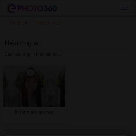
Hiệu
ứng
ảnh
Trang chủ
Hiệu ứng áo
online
|
Tạo
Hiệu ứng áo
ảnh
đẹp
Các hiệu ứng in hình lên áo ...
trực
tuyến,
tạo
ảnh
online
In hình lên áo treo