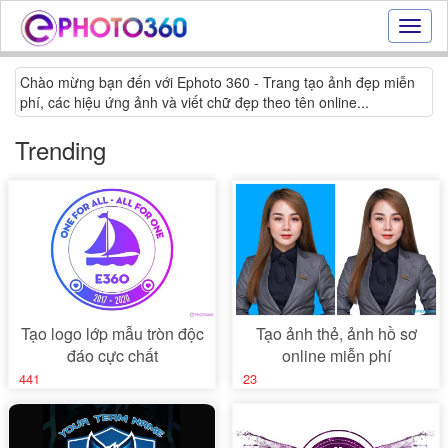
Hiệu
ứng
ảnh
Chào mừng bạn đến với Ephoto 360 - Trang tạo ảnh đẹp miễn
online
phí, các hiệu ứng ảnh và viết chữ đẹp theo tên online...
|
Tạo
Trending
ảnh
đẹp
trực
tuyến,
tạo
ảnh
online
Tạo logo lớp mẫu tròn độc
Tạo ảnh thẻ, ảnh hồ sơ
đáo cực chất
online miễn phí
441
23