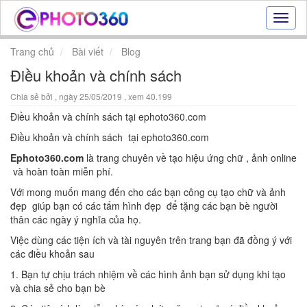
Hiệu
ứng
ảnh
Trang chủ
Bài viết
Blog
online
Điều khoản và chính sách
|
Tạo
Chia sẻ bởi
, ngày 25/05/2019 , xem 40.199
ảnh
đẹp
Điều khoản và chính sách tại ephoto360.com
trực
Điều khoản và chính sách tại ephoto360.com
tuyến,
tạo
Ephoto360.com
là trang chuyên về tạo hiệu ứng chữ , ảnh online
ảnh
và hoàn toàn miễn phí.
online
Với mong muốn mang đến cho các bạn công cụ tạo chữ và ảnh
đẹp giúp bạn có các tấm hình đẹp để tặng các bạn bè người
thân các ngày ý nghĩa của họ.
Việc dùng các tiện ích và tài nguyên trên trang bạn đã đồng ý với
các điều khoản sau
1. Bạn tự chịu trách nhiệm về các hình ảnh bạn sử dụng khi tạo
và chia sẻ cho bạn bè