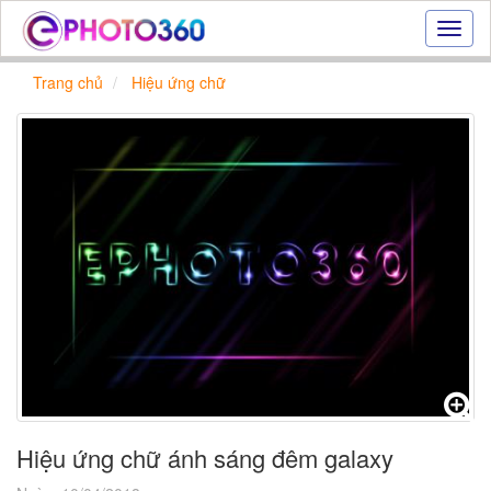
Hiệu
ứng
ảnh
Trang chủ
Hiệu ứng chữ
online
|
Tạo
ảnh
đẹp
trực
tuyến,
tạo
ảnh
online
Hiệu ứng chữ ánh sáng đêm galaxy