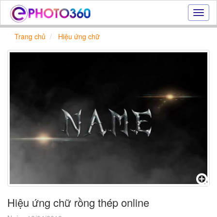
Hiệu
ứng
ảnh
Trang chủ
Hiệu ứng chữ
online
|
Tạo
ảnh
đẹp
trực
tuyến,
tạo
ảnh
online
Hiệu ứng chữ rồng thép online