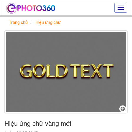
Hiệu
ứng
ảnh
Trang chủ
Hiệu ứng chữ
online
|
Tạo
ảnh
đẹp
trực
tuyến,
tạo
ảnh
online
Hiệu ứng chữ vàng mới