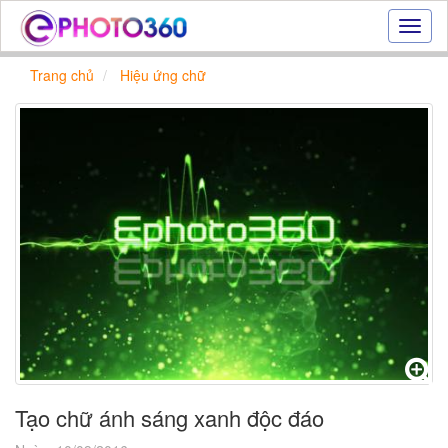
Hiệu
ứng
ảnh
Trang chủ
Hiệu ứng chữ
online
|
Tạo
ảnh
đẹp
trực
tuyến,
tạo
ảnh
online
Tạo chữ ánh sáng xanh độc đáo