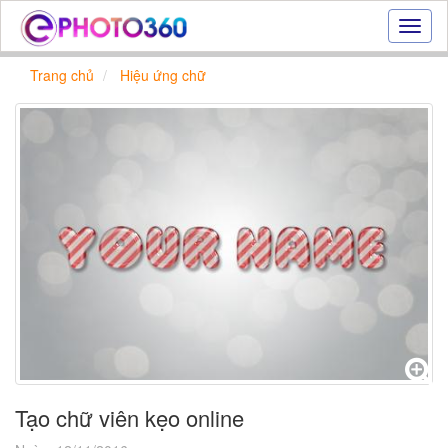
Hiệu
ứng
ảnh
Trang chủ
Hiệu ứng chữ
online
|
Tạo
ảnh
đẹp
trực
tuyến,
tạo
ảnh
online
Tạo chữ viên kẹo online