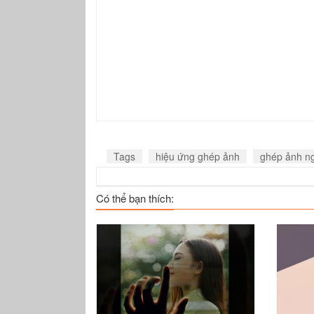
Tags
hiệu ứng ghép ảnh
ghép ảnh ng
Có thể bạn thích: