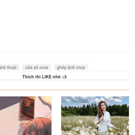
hệ thuật
cửa sổ mưa
ghép ảnh mưa
Thích thì LIKE nhé <3