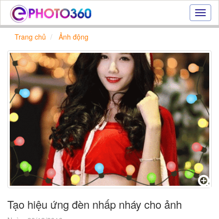
Hiệu
ứng
ảnh
Trang chủ
Ảnh động
online
|
Tạo
ảnh
đẹp
trực
tuyến,
tạo
ảnh
online
Tạo hiệu ứng đèn nhấp nháy cho ảnh