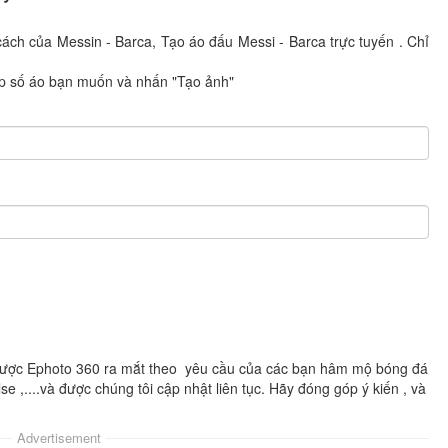
ách của Messin - Barca, Tạo áo đấu Messi - Barca trực tuyến . Chỉ
p số áo bạn muốn và nhấn "Tạo ảnh"
g được Ephoto 360 ra mắt theo yêu cầu của các bạn hâm mộ bóng đá
se ,....và được chúng tôi cập nhật liên tục. Hãy đóng góp ý kiến , và
Advertisement