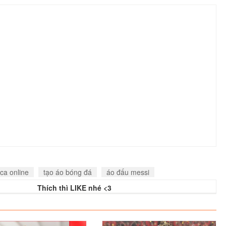
ca online
tạo áo bóng đá
áo đấu messi
Thích thì LIKE nhé <3