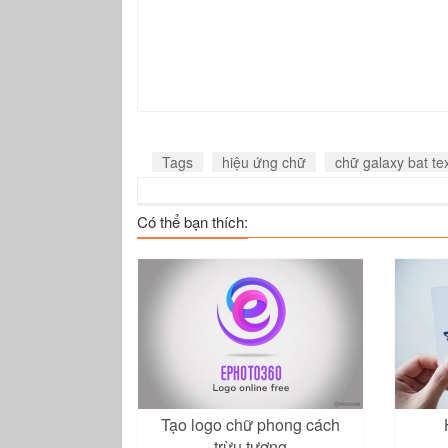
Tags
hiệu ứng chữ
chữ galaxy bat te
Có thể bạn thích:
Tạo logo chữ phong cách
trừu tượng