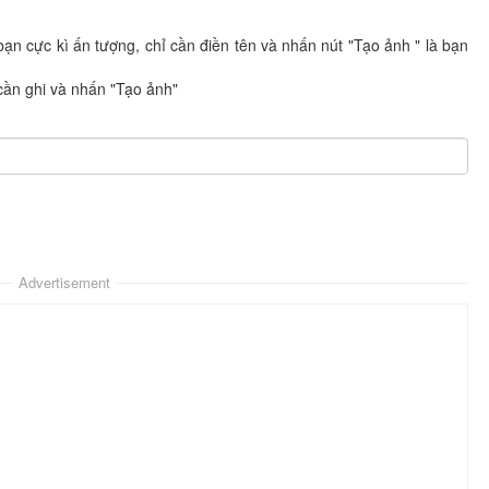
 bạn cực kì ấn tượng, chỉ cần điền tên và nhấn nút "Tạo ảnh " là bạn
cần ghi và nhấn "Tạo ảnh"
Advertisement