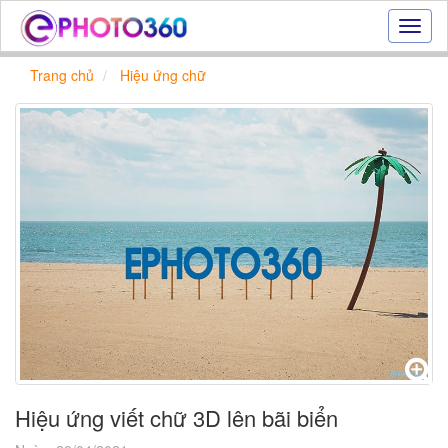
Hiệu
ứng
ảnh
Trang chủ
Hiệu ứng chữ
online
|
Tạo
ảnh
đẹp
trực
tuyến,
tạo
ảnh
online
Hiệu ứng viết chữ 3D lên bãi biển