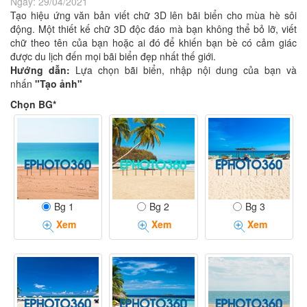
Ngày:
29/04/2021
Tạo hiệu ứng văn bản viết chữ 3D lên bãi biển cho mùa hè sôi
động. Một thiết kế chữ 3D độc đáo mà bạn không thể bỏ lỡ, viết
chữ theo tên của bạn hoặc ai đó để khiến bạn bè có cảm giác
được du lịch đến mọi bãi biển đẹp nhất thế giới.
Hướng dẫn:
Lựa chọn bãi biển, nhập nội dung của bạn và
nhấn
"Tạo ảnh"
Chọn BG*
Bg 1
Bg 2
Bg 3
Xem
Xem
Xem