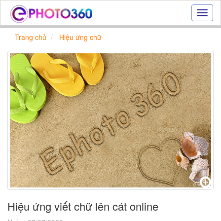
Hiệu
ứng
ảnh
Trang chủ
Hiệu ứng chữ
online
|
Tạo
ảnh
đẹp
trực
tuyến,
tạo
ảnh
online
Hiệu ứng viết chữ lên cát online