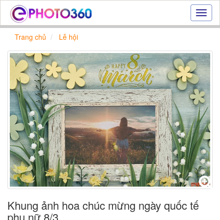
Hiệu
ứng
ảnh
Trang chủ
Lễ hội
online
|
Tạo
ảnh
đẹp
trực
tuyến,
tạo
ảnh
online
Khung ảnh hoa chúc mừng ngày quốc tế
phụ nữ 8/3