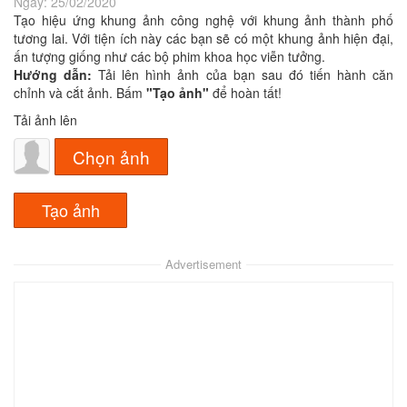
Ngày:
25/02/2020
Tạo hiệu ứng khung ảnh công nghệ với khung ảnh thành phố
tương lai. Với tiện ích này các bạn sẽ có một khung ảnh hiện đại,
ấn tượng giống như các bộ phim khoa học viễn tưởng.
Hướng dẫn:
Tải lên hình ảnh của bạn sau đó tiến hành căn
chỉnh và cắt ảnh. Bấm
"Tạo ảnh"
để hoàn tất!
Tải ảnh lên
Chọn ảnh
Advertisement