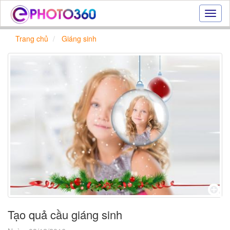
Hiệu
ứng
ảnh
Trang chủ
Giáng sinh
online
|
Tạo
ảnh
đẹp
trực
tuyến,
tạo
ảnh
online
Tạo quả cầu giáng sinh