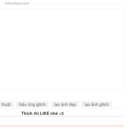
Advertisement
 thuật
hiệu ứng glitch
tạo ảnh đẹp
tạo ảnh glitch
Thích thì LIKE nhé <3