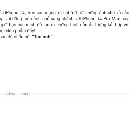
iếc iPhone 14, trên các mạng xã hội “nở rộ” những ảnh chế về sản
p vui bằng mẫu ảnh chế sang chảnh với iPhone 14 Pro Max này.
giới hạn của mình để tạo ra những hình nền ấn tượng kết hợp với
một siêu phẩm đấy!
 sau đó nhấn nút
"Tạo ảnh"
Advertisement