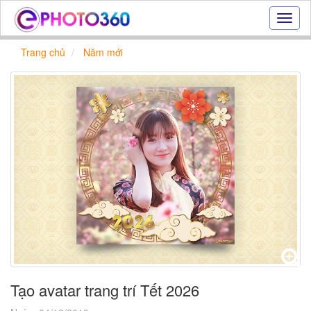
Hiệu
ứng
ảnh
Trang chủ
Năm mới
online
|
Tạo
ảnh
đẹp
trực
tuyến,
tạo
ảnh
online
Tạo avatar trang trí Tết 2026