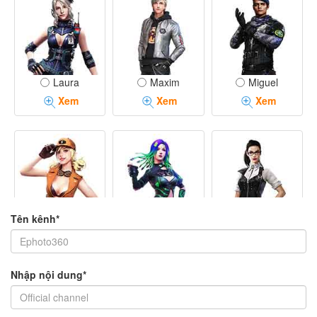
Laura
Maxim
Miguel
Xem
Xem
Xem
Tên kênh*
Misha
Moco
Nikita
Xem
Xem
Xem
Nhập nội dung*