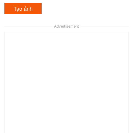
Notora
Olivia
Steffi
Xem
Xem
Xem
Advertisement