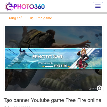
Hiệu
ứng
ảnh
Trang chủ
Hiệu ứng game
online
|
Tạo
ảnh
đẹp
trực
tuyến,
tạo
ảnh
online
Tạo banner Youtube game Free Fire online