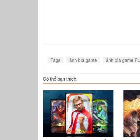
Tags
ảnh bìa game
ảnh bìa game P
Có thể bạn thích: