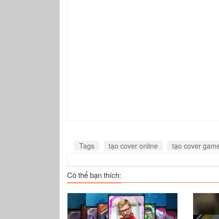
GSG9
P90 Asiimov
AWP 
Xem
Xem
SSG08 Bitw
SG553 DS
R8
Xem
Xem
Tags
tạo cover online
tạo cover gam
Có thể bạn thích:
Karambit DS
Flip Knife MF
AWM 
Xem
Xem