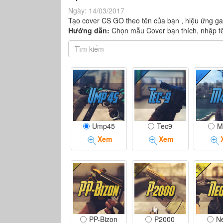
Ngày:
14/03/2017
Tạo cover CS GO theo tên của bạn , hiệu ứng g
Hướng dẫn:
Chọn mẫu Cover bạn thích, nhập tê
Ump45
Tec9
M
Xem
Xem
PP-Bizon
P2000
N