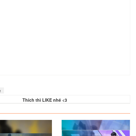
Hawking
M4A4
S.A.S
AWP Asiimov
Xem
Xem
Xem
Xem
 Fade
P90 ED
M4A1S Decimator
M4A1 Howl
Xem
Xem
Xem
Xem
e
Thích thì LIKE nhé <3
Medusa
AUG AA
AK47 Vulcan
AK47 FS
Xem
Xem
Xem
Xem