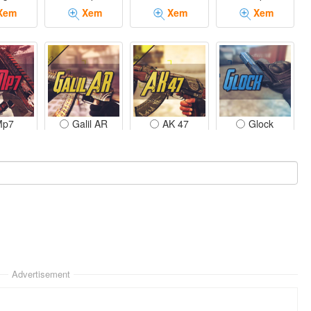
Xem
Xem
Xem
Xem
Mp7
Galil AR
AK 47
Glock
Xem
Xem
Xem
Xem
evolver
AUG
Butterfly Knife
Desert Eagle
Xem
Xem
Xem
Xem
Advertisement