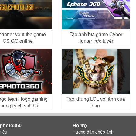
banner youtube game
Tạo ảnh bìa game Cyber
CS GO online
Hunter trực tuyến
ogo team, logo gaming
Tạo khung LOL với ảnh của
hong cách sát thủ
bạn
photo360
Hỗ trợ
hiệu
Hướng dẫn ghép ảnh