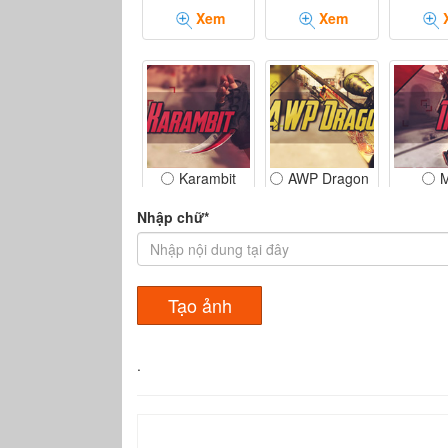
Xem
Xem
Karambit
AWP Dragon Lore
Xem
Xem
Nhập chữ*
SG-553
AK47
R8 R
Xem
Xem
.