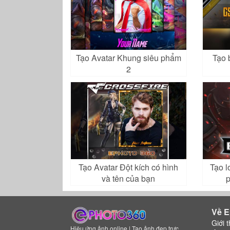
Tạo Avatar Khung siêu phẩm
Tạo 
2
Tạo Avatar Đột kích có hình
Tạo l
và tên của bạn
p
Về E
Giới t
Hiệu ứng ảnh online | Tạo ảnh đẹp trực