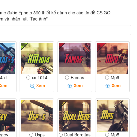
ame được Ephoto 360 thiết kế dành cho các tín đồ CS GO
n và nhấn nút "Tạo ảnh"
4a1
xm1014
Famas
Mp9
Xem
Xem
Xem
Xem
egev
Usps
Dual Berettas
Mp5