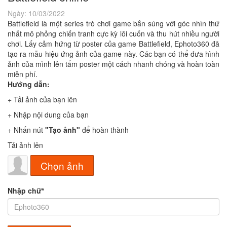
Ngày:
10/03/2022
Battlefield là một series trò chơi game bắn súng với góc nhìn thứ
nhất mô phỏng chiến tranh cực kỳ lôi cuốn và thu hút nhiều người
chơi. Lấy cảm hứng từ poster của game Battlefield, Ephoto360 đã
tạo ra mẫu hiệu ứng ảnh của game này. Các bạn có thể đưa hình
ảnh của mình lên tấm poster một cách nhanh chóng và hoàn toàn
miễn phí.
Hướng dẫn:
+ Tải ảnh của bạn lên
+ Nhập nội dung của bạn
+ Nhấn nút
"Tạo ảnh"
để hoàn thành
Tải ảnh lên
Chọn ảnh
Nhập chữ*