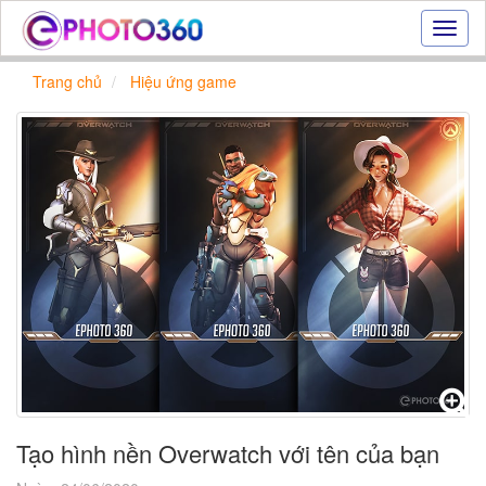
Hiệu
ứng
ảnh
Trang chủ
Hiệu ứng game
online
|
Tạo
ảnh
đẹp
trực
tuyến,
tạo
ảnh
online
Tạo hình nền Overwatch với tên của bạn