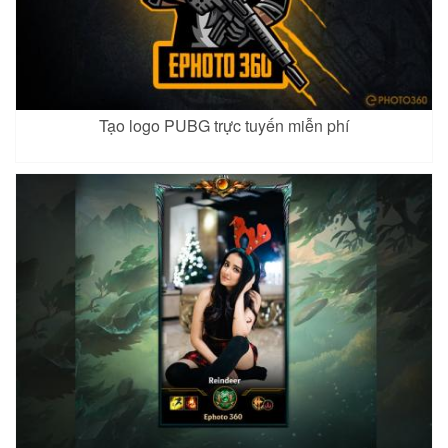
Xem
Xem
Xem
Tạo logo PUBG trực tuyến miễn phí
Widowmaker
Widowmaker 2
Zarya
Xem
Xem
Xem