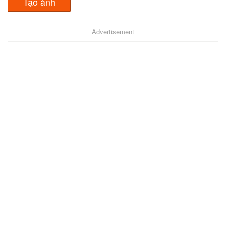
Advertisement
Hanzo
Junkrat
Lucio
Xem
Xem
Xem
Mei
McCree
Xem
Mercy
Xem
Xem
Mercy 2
Mercy 3
Moira
Xem
Xem
Xem