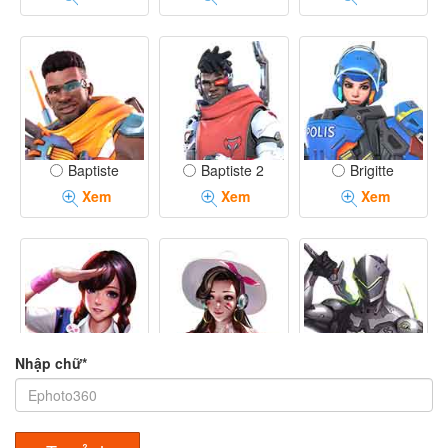
Baptiste
Baptiste 2
Brigitte
Xem
Xem
Xem
Nhập chữ*
D.Va
D.Va 2
Genji
Xem
Xem
Xem