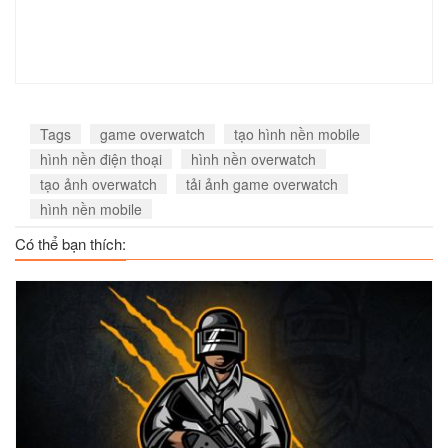
Pharah
Reaper
Roadhog
Tags
game overwatch
tạo hình nền mobile
Xem
Xem
Xem
hình nền điện thoại
hình nền overwatch
tạo ảnh overwatch
tải ảnh game overwatch
hình nền mobile
Có thể bạn thích:
Soldier 76
Sombra
Sombra 2
Xem
Xem
Xem
Symmetra
Tracer
Tracer 2