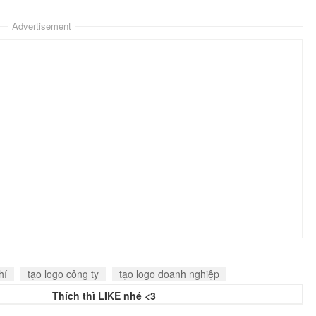
Advertisement
hí
tạo logo công ty
tạo logo doanh nghiệp
Thích thì LIKE nhé <3