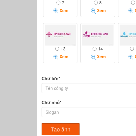
7
8
Xem
Xem
13
14
Xem
Xem
Chữ lớn*
Chữ nhỏ*