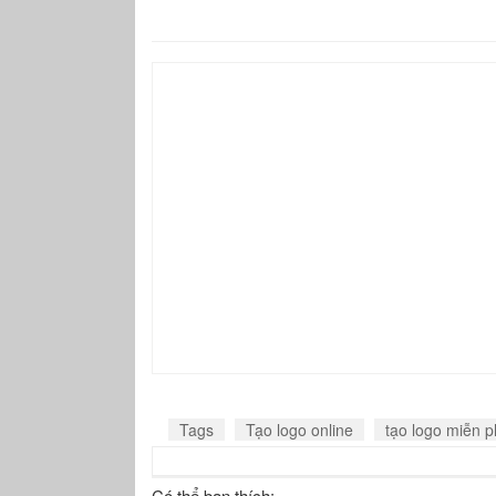
Tags
Tạo logo online
tạo logo miễn p
Có thể bạn thích: