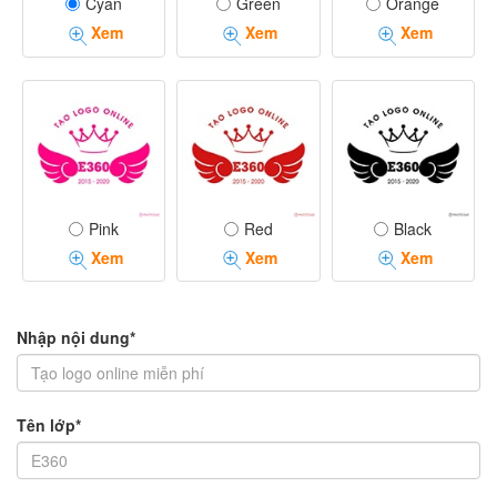
Cyan
Green
Orange
Xem
Xem
Xem
Pink
Red
Black
Xem
Xem
Xem
Nhập nội dung*
Tên lớp*