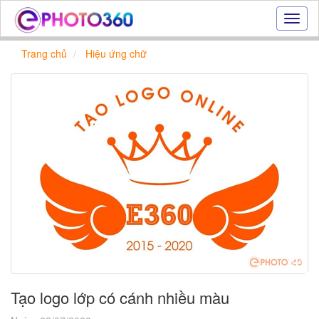
Hiệu
ứng
ảnh
Trang chủ
Hiệu ứng chữ
online
|
Tạo
ảnh
đẹp
trực
tuyến,
tạo
ảnh
online
Tạo logo lớp có cánh nhiều màu