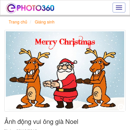
Hiệu
ứng
ảnh
Trang chủ
Giáng sinh
online
|
Tạo
ảnh
đẹp
trực
tuyến,
tạo
ảnh
online
Ảnh động vui ông già Noel