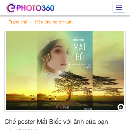
Hiệu
ứng
ảnh
Trang chủ
Hiệu ứng nghệ thuật
online
|
Tạo
ảnh
đẹp
trực
tuyến,
tạo
ảnh
online
Chế poster Mắt Biếc với ảnh của bạn