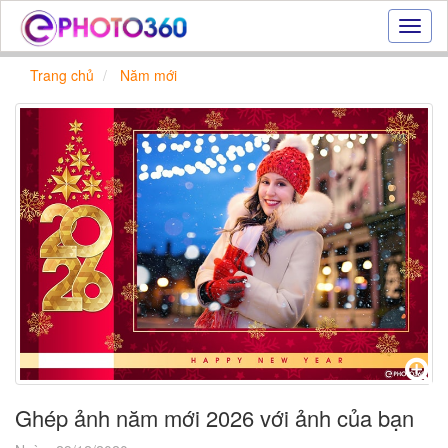
Hiệu
ứng
ảnh
Trang chủ
Năm mới
online
|
Tạo
ảnh
đẹp
trực
tuyến,
tạo
ảnh
online
Ghép ảnh năm mới 2026 với ảnh của bạn