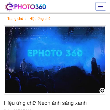
Hiệu
ứng
ảnh
Trang chủ
Hiệu ứng chữ
online
|
Tạo
ảnh
đẹp
trực
tuyến,
tạo
ảnh
online
Hiệu ứng chữ Neon ánh sáng xanh