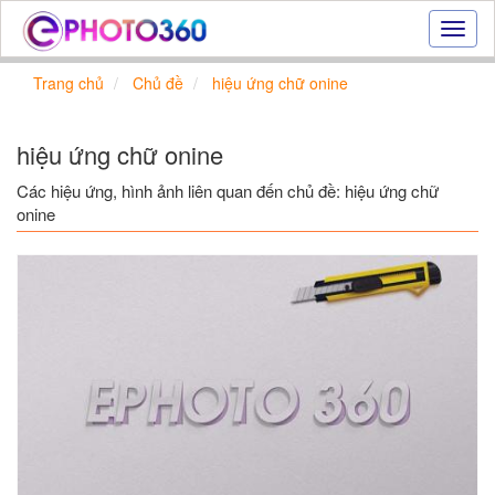
Hiệu
ứng
ảnh
Trang chủ
Chủ đề
hiệu ứng chữ onine
online
|
Tạo
hiệu ứng chữ onine
ảnh
đẹp
Các hiệu ứng, hình ảnh liên quan đến chủ đề: hiệu ứng chữ
trực
onine
tuyến,
tạo
ảnh
online