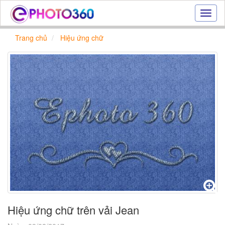
Hiệu
ứng
ảnh
Trang chủ
Hiệu ứng chữ
online
|
Tạo
ảnh
đẹp
trực
tuyến,
tạo
ảnh
online
Hiệu ứng chữ trên vải Jean