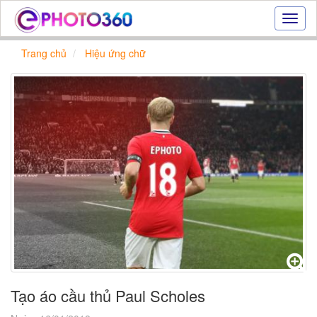
Hiệu
ứng
ảnh
Trang chủ
Hiệu ứng chữ
online
|
Tạo
ảnh
đẹp
trực
tuyến,
tạo
ảnh
online
Tạo áo cầu thủ Paul Scholes