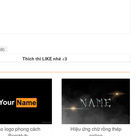
ước
Thích thì LIKE nhé <3
ạo logo phong cách
Hiệu ứng chữ rồng thép
PornHub
online