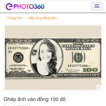
Hiệu
ứng
ảnh
Trang chủ
Hiệu ứng đồng tiền
online
|
Tạo
ảnh
đẹp
trực
tuyến,
tạo
ảnh
online
Ghép ảnh vào đồng 100 đô