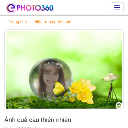
Hiệu
ứng
ảnh
Trang chủ
Hiệu ứng nghệ thuật
online
|
Tạo
ảnh
đẹp
trực
tuyến,
tạo
ảnh
online
Ảnh quả cầu thiên nhiên