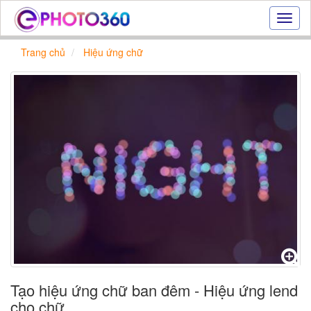
Hiệu
ứng
ảnh
Trang chủ
Hiệu ứng chữ
online
|
Tạo
ảnh
đẹp
trực
tuyến,
tạo
ảnh
online
Tạo hiệu ứng chữ ban đêm - Hiệu ứng lend
cho chữ