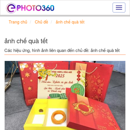
Hiệu
ứng
ảnh
Trang chủ
Chủ đề
ảnh chế quà tết
online
|
Tạo
ảnh chế quà tết
ảnh
đẹp
Các hiệu ứng, hình ảnh liên quan đến chủ đề: ảnh chế quà tết
trực
tuyến,
tạo
ảnh
online