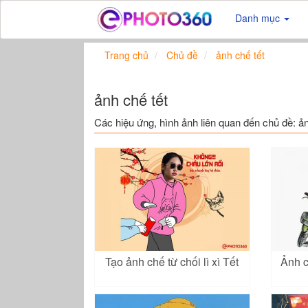
Danh mục
Trang chủ
Chủ đề
ảnh chế tết
ảnh chế tết
Các hiệu ứng, hình ảnh liên quan đến chủ đề: ản
Tạo ảnh chế từ chối lì xì Tết
Ảnh c