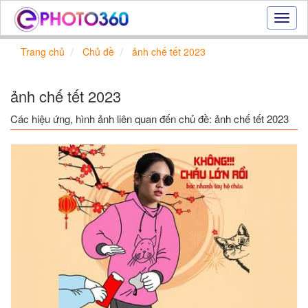
Hiệu
ứng
ảnh
Trang chủ
Chủ đề
ảnh chế tết 2023
online
|
Tạo
ảnh chế tết 2023
ảnh
đẹp
Các hiệu ứng, hình ảnh liên quan đến chủ đề: ảnh chế tết 2023
trực
tuyến,
tạo
ảnh
online