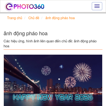
Hiệu
ứng
ảnh
Trang chủ
Chủ đề
ảnh động pháo hoa
online
|
Tạo
ảnh động pháo hoa
ảnh
đẹp
Các hiệu ứng, hình ảnh liên quan đến chủ đề: ảnh động pháo
trực
hoa
tuyến,
tạo
ảnh
online