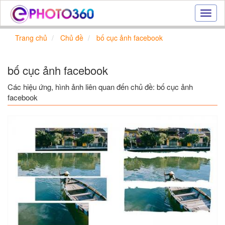
Hiệu
ứng
ảnh
Trang chủ
Chủ đề
bố cục ảnh facebook
online
|
Tạo
bố cục ảnh facebook
ảnh
đẹp
Các hiệu ứng, hình ảnh liên quan đến chủ đề: bố cục ảnh
trực
facebook
tuyến,
tạo
ảnh
online