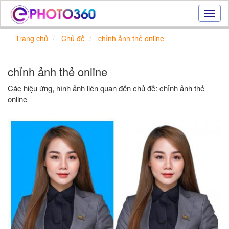
Hiệu
ứng
ảnh
Trang chủ
Chủ đề
chỉnh ảnh thẻ online
online
|
Tạo
chỉnh ảnh thẻ online
ảnh
đẹp
Các hiệu ứng, hình ảnh liên quan đến chủ đề: chỉnh ảnh thẻ
trực
online
tuyến,
tạo
ảnh
online