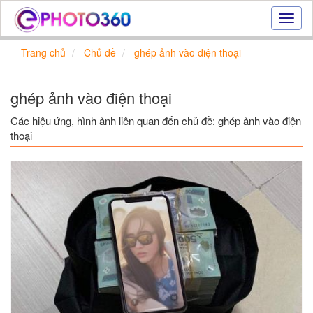
Hiệu
ứng
ảnh
Trang chủ
Chủ đề
ghép ảnh vào điện thoại
online
|
Tạo
ghép ảnh vào điện thoại
ảnh
đẹp
Các hiệu ứng, hình ảnh liên quan đến chủ đề: ghép ảnh vào điện
trực
thoại
tuyến,
tạo
ảnh
online