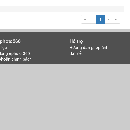
«
‹
1
›
»
photo360
Hỗ trợ
hiệu
Hướng dẫn ghép ảnh
dụng ephoto 360
Bài viết
khoản chính sách