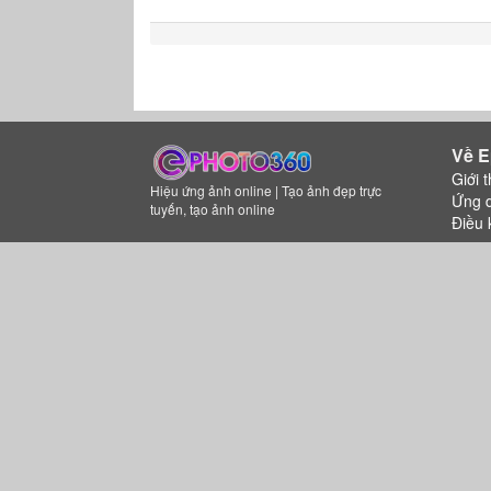
Về E
Giới t
Hiệu ứng ảnh online | Tạo ảnh đẹp trực
Ứng 
tuyến, tạo ảnh online
Điều 