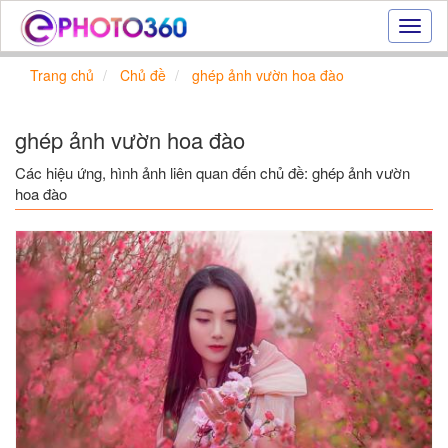
Hiệu
ứng
ảnh
Trang chủ
Chủ đề
ghép ảnh vườn hoa đào
online
|
Tạo
ghép ảnh vườn hoa đào
ảnh
đẹp
Các hiệu ứng, hình ảnh liên quan đến chủ đề: ghép ảnh vườn
trực
hoa đào
tuyến,
tạo
ảnh
online