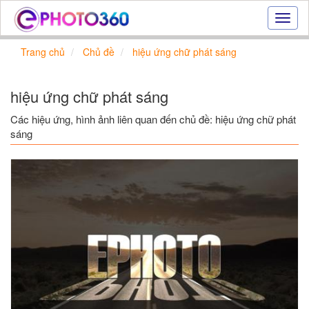
Hiệu
ứng
ảnh
Trang chủ
Chủ đề
hiệu ứng chữ phát sáng
online
|
Tạo
hiệu ứng chữ phát sáng
ảnh
đẹp
Các hiệu ứng, hình ảnh liên quan đến chủ đề: hiệu ứng chữ phát
trực
sáng
tuyến,
tạo
ảnh
online